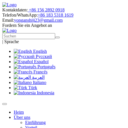
Kontaktdaten:
+86 156 2892 0918
Telefon/WhatsApp:
+86 183 5318 1619
Email:
yonganshiji23@gmail.com
Fordern Sie ein Angebot an
|
Sprache
English
Русский
Español
Português
Francés
العربية
Italiano
Türk
Indonesia
Heim
Über uns
Einführung
Vorteil