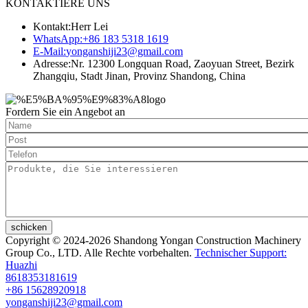
KONTAKTIERE UNS
Kontakt:
Herr Lei
WhatsApp:
+86 183 5318 1619
E-Mail:
yonganshiji23@gmail.com
Adresse:
Nr. 12300 Longquan Road, Zaoyuan Street, Bezirk
Zhangqiu, Stadt Jinan, Provinz Shandong, China
Fordern Sie ein Angebot an
schicken
Copyright © 2024-2026 Shandong Yongan Construction Machinery
Group Co., LTD. Alle Rechte vorbehalten.
Technischer Support:
Huazhi
8618353181619
+86 15628920918
yonganshiji23@gmail.com