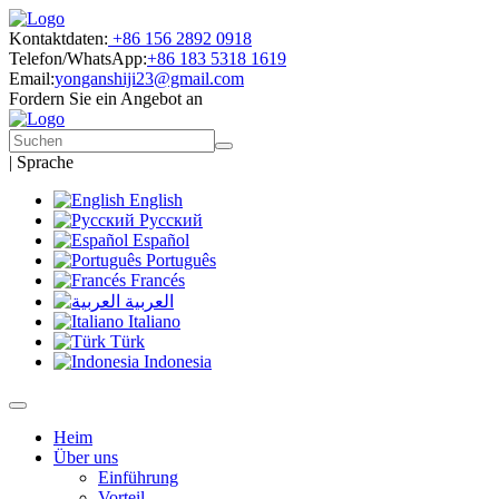
Kontaktdaten:
+86 156 2892 0918
Telefon/WhatsApp:
+86 183 5318 1619
Email:
yonganshiji23@gmail.com
Fordern Sie ein Angebot an
|
Sprache
English
Русский
Español
Português
Francés
العربية
Italiano
Türk
Indonesia
Heim
Über uns
Einführung
Vorteil