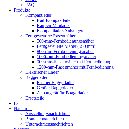
FAQ
Produkte
Kompaktlader
Rad-Kompaktlader
Raupen-Minilader
Kompaktlader-Anbaugerät
Ferngesteuerte Rasenmäher
500-mm-Fernbedienungsmäher
Ferngesteuerte Mäher (550 mm)
800-mm-Fernbedienungsmäher
1000-mm-Fernbedienungsmäher
900-mm-Rasenmäher mit Fernbedienung
1200-mm-Rasenmäher mit Fernbedienung
Elektrischer Lader
Baggerlader
Kleiner Baggerlader
Großer Baggerlader
Anbaugerät für Baggerlader
Ersatzteile
Fall
Nachricht
Ausstellungsnachrichten
Branchennachrichten
Unternehmensnachrichten