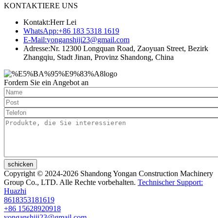
KONTAKTIERE UNS
Kontakt:
Herr Lei
WhatsApp:
+86 183 5318 1619
E-Mail:
yonganshiji23@gmail.com
Adresse:
Nr. 12300 Longquan Road, Zaoyuan Street, Bezirk
Zhangqiu, Stadt Jinan, Provinz Shandong, China
Fordern Sie ein Angebot an
schicken
Copyright © 2024-2026 Shandong Yongan Construction Machinery
Group Co., LTD. Alle Rechte vorbehalten.
Technischer Support:
Huazhi
8618353181619
+86 15628920918
yonganshiji23@gmail.com