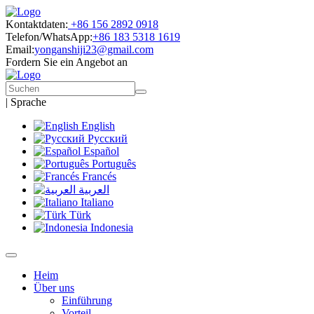
Kontaktdaten:
+86 156 2892 0918
Telefon/WhatsApp:
+86 183 5318 1619
Email:
yonganshiji23@gmail.com
Fordern Sie ein Angebot an
|
Sprache
English
Русский
Español
Português
Francés
العربية
Italiano
Türk
Indonesia
Heim
Über uns
Einführung
Vorteil