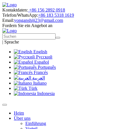
Kontaktdaten:
+86 156 2892 0918
Telefon/WhatsApp:
+86 183 5318 1619
Email:
yonganshiji23@gmail.com
Fordern Sie ein Angebot an
|
Sprache
English
Русский
Español
Português
Francés
العربية
Italiano
Türk
Indonesia
Heim
Über uns
Einführung
Vorteil