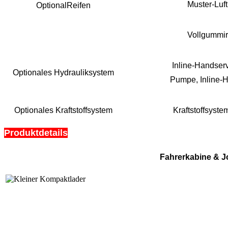
Muster-Luft
OptionalReifen
Vollgummir
Inline-Handser
Optionales Hydrauliksystem
Pumpe, Inline-H
Optionales Kraftstoffsystem
Kraftstoffsyste
Produktdetails
Fahrerkabine & Jo