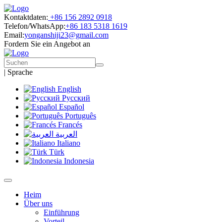
Kontaktdaten:
+86 156 2892 0918
Telefon/WhatsApp:
+86 183 5318 1619
Email:
yonganshiji23@gmail.com
Fordern Sie ein Angebot an
|
Sprache
English
Русский
Español
Português
Francés
العربية
Italiano
Türk
Indonesia
Heim
Über uns
Einführung
Vorteil