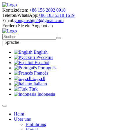
Kontaktdaten:
+86 156 2892 0918
Telefon/WhatsApp:
+86 183 5318 1619
Email:
yonganshiji23@gmail.com
Fordern Sie ein Angebot an
|
Sprache
English
Русский
Español
Português
Francés
العربية
Italiano
Türk
Indonesia
Heim
Über uns
Einführung
Vorteil