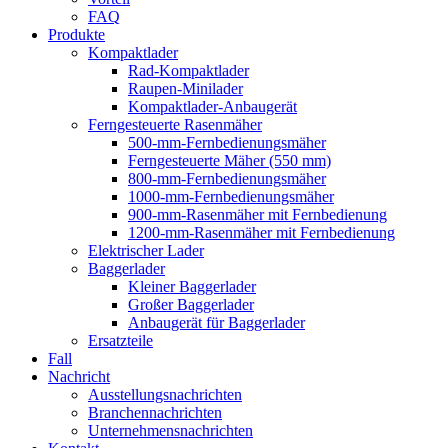
FAQ
Produkte
Kompaktlader
Rad-Kompaktlader
Raupen-Minilader
Kompaktlader-Anbaugerät
Ferngesteuerte Rasenmäher
500-mm-Fernbedienungsmäher
Ferngesteuerte Mäher (550 mm)
800-mm-Fernbedienungsmäher
1000-mm-Fernbedienungsmäher
900-mm-Rasenmäher mit Fernbedienung
1200-mm-Rasenmäher mit Fernbedienung
Elektrischer Lader
Baggerlader
Kleiner Baggerlader
Großer Baggerlader
Anbaugerät für Baggerlader
Ersatzteile
Fall
Nachricht
Ausstellungsnachrichten
Branchennachrichten
Unternehmensnachrichten