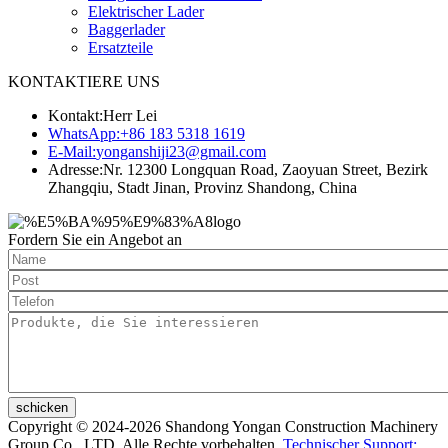
Elektrischer Lader
Baggerlader
Ersatzteile
KONTAKTIERE UNS
Kontakt:
Herr Lei
WhatsApp:
+86 183 5318 1619
E-Mail:
yonganshiji23@gmail.com
Adresse:
Nr. 12300 Longquan Road, Zaoyuan Street, Bezirk
Zhangqiu, Stadt Jinan, Provinz Shandong, China
Fordern Sie ein Angebot an
schicken
Copyright © 2024-2026 Shandong Yongan Construction Machinery
Group Co., LTD. Alle Rechte vorbehalten.
Technischer Support: