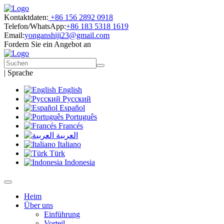
Kontaktdaten:
+86 156 2892 0918
Telefon/WhatsApp:
+86 183 5318 1619
Email:
yonganshiji23@gmail.com
Fordern Sie ein Angebot an
|
Sprache
English
Русский
Español
Português
Francés
العربية
Italiano
Türk
Indonesia
Heim
Über uns
Einführung
Vorteil