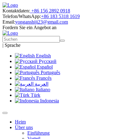
Kontaktdaten:
+86 156 2892 0918
Telefon/WhatsApp:
+86 183 5318 1619
Email:
yonganshiji23@gmail.com
Fordern Sie ein Angebot an
|
Sprache
English
Русский
Español
Português
Francés
العربية
Italiano
Türk
Indonesia
Heim
Über uns
Einführung
Vorteil