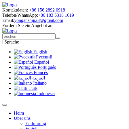
Kontaktdaten:
+86 156 2892 0918
Telefon/WhatsApp:
+86 183 5318 1619
Email:
yonganshiji23@gmail.com
Fordern Sie ein Angebot an
|
Sprache
English
Русский
Español
Português
Francés
العربية
Italiano
Türk
Indonesia
Heim
Über uns
Einführung
Vorteil