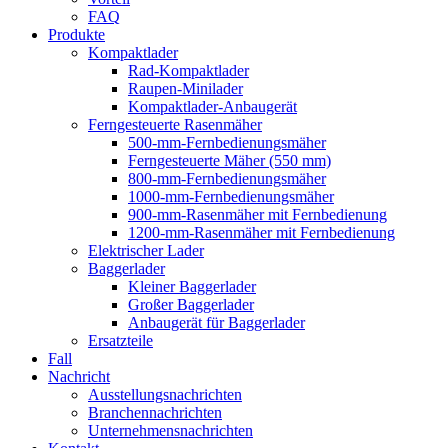
FAQ
Produkte
Kompaktlader
Rad-Kompaktlader
Raupen-Minilader
Kompaktlader-Anbaugerät
Ferngesteuerte Rasenmäher
500-mm-Fernbedienungsmäher
Ferngesteuerte Mäher (550 mm)
800-mm-Fernbedienungsmäher
1000-mm-Fernbedienungsmäher
900-mm-Rasenmäher mit Fernbedienung
1200-mm-Rasenmäher mit Fernbedienung
Elektrischer Lader
Baggerlader
Kleiner Baggerlader
Großer Baggerlader
Anbaugerät für Baggerlader
Ersatzteile
Fall
Nachricht
Ausstellungsnachrichten
Branchennachrichten
Unternehmensnachrichten