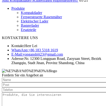
Sind Kompaktlader-Schneefräsen empfehlenswert?
01-21
Produkte
Kompaktlader
Ferngesteuerte Rasenmäher
Elektrischer Lader
Baggerlader
Ersatzteile
KONTAKTIERE UNS
Kontakt:
Herr Lei
WhatsApp:
+86 183 5318 1619
E-Mail:
yonganshiji23@gmail.com
Adresse:
Nr. 12300 Longquan Road, Zaoyuan Street, Bezirk
Zhangqiu, Stadt Jinan, Provinz Shandong, China
Fordern Sie ein Angebot an