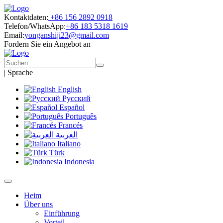
Kontaktdaten:
+86 156 2892 0918
Telefon/WhatsApp:
+86 183 5318 1619
Email:
yonganshiji23@gmail.com
Fordern Sie ein Angebot an
|
Sprache
English
Русский
Español
Português
Francés
العربية
Italiano
Türk
Indonesia
Heim
Über uns
Einführung
Vorteil