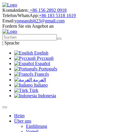
Kontaktdaten:
+86 156 2892 0918
Telefon/WhatsApp:
+86 183 5318 1619
Email:
yonganshiji23@gmail.com
Fordern Sie ein Angebot an
|
Sprache
English
Русский
Español
Português
Francés
العربية
Italiano
Türk
Indonesia
Heim
Über uns
Einführung
Vorteil