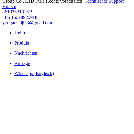
Group Co., LTD. Alle Rechte vorbehalten.
Technischer Support:
Huazhi
8618353181619
+86 15628920918
yonganshiji23@gmail.com
Heim
Produkt
Nachrichten
Anfrage
Whatsapp (Englisch)