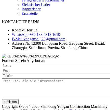
Ferngesteuerte Rasenmäher
Elektrischer Lader
Baggerlader
Ersatzteile
KONTAKTIERE UNS
Kontakt:
Herr Lei
WhatsApp:
+86 183 5318 1619
E-Mail:
yonganshiji23@gmail.com
Adresse:
Nr. 12300 Longquan Road, Zaoyuan Street, Bezirk
Zhangqiu, Stadt Jinan, Provinz Shandong, China
Fordern Sie ein Angebot an
schicken
Copyright © 2024-2026 Shandong Yongan Construction Machinery