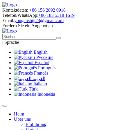
Kontaktdaten:
+86 156 2892 0918
Telefon/WhatsApp:
+86 183 5318 1619
Email:
yonganshiji23@gmail.com
Fordern Sie ein Angebot an
|
Sprache
English
Русский
Español
Português
Francés
العربية
Italiano
Türk
Indonesia
Heim
Über uns
Einführung
Vorteil