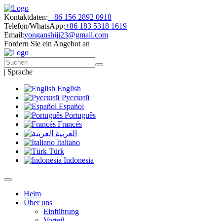
Kontaktdaten:
+86 156 2892 0918
Telefon/WhatsApp:
+86 183 5318 1619
Email:
yonganshiji23@gmail.com
Fordern Sie ein Angebot an
|
Sprache
English
Русский
Español
Português
Francés
العربية
Italiano
Türk
Indonesia
Heim
Über uns
Einführung
Vorteil