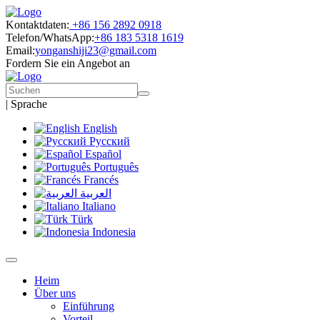
Kontaktdaten:
+86 156 2892 0918
Telefon/WhatsApp:
+86 183 5318 1619
Email:
yonganshiji23@gmail.com
Fordern Sie ein Angebot an
|
Sprache
English
Русский
Español
Português
Francés
العربية
Italiano
Türk
Indonesia
Heim
Über uns
Einführung
Vorteil