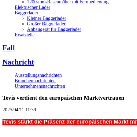
1200-mm-Rasenmäher mit Fernbedienung
Elektrischer Lader
Baggerlader
Kleiner Baggerlader
Großer Baggerlader
Anbaugerät für Baggerlader
Ersatzteile
Fall
Nachricht
Ausstellungsnachrichten
Branchennachrichten
Unternehmensnachrichten
Tevis verdient den europäischen Marktvertrauen
2025/04/11 11:39
Tevis stärkt die Präsenz der europäischen Markt m