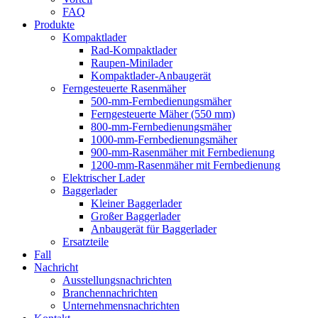
FAQ
Produkte
Kompaktlader
Rad-Kompaktlader
Raupen-Minilader
Kompaktlader-Anbaugerät
Ferngesteuerte Rasenmäher
500-mm-Fernbedienungsmäher
Ferngesteuerte Mäher (550 mm)
800-mm-Fernbedienungsmäher
1000-mm-Fernbedienungsmäher
900-mm-Rasenmäher mit Fernbedienung
1200-mm-Rasenmäher mit Fernbedienung
Elektrischer Lader
Baggerlader
Kleiner Baggerlader
Großer Baggerlader
Anbaugerät für Baggerlader
Ersatzteile
Fall
Nachricht
Ausstellungsnachrichten
Branchennachrichten
Unternehmensnachrichten