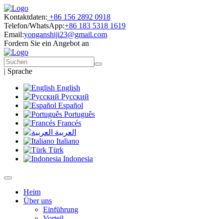
Kontaktdaten:
+86 156 2892 0918
Telefon/WhatsApp:
+86 183 5318 1619
Email:
yonganshiji23@gmail.com
Fordern Sie ein Angebot an
|
Sprache
English
Русский
Español
Português
Francés
العربية
Italiano
Türk
Indonesia
Heim
Über uns
Einführung
Vorteil