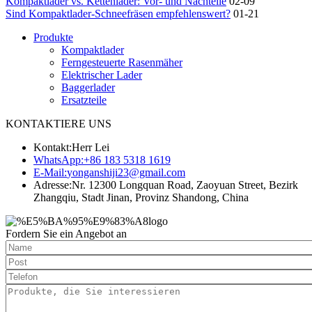
Kompaktlader vs. Kettenlader: Vor- und Nachteile
02-09
Sind Kompaktlader-Schneefräsen empfehlenswert?
01-21
Produkte
Kompaktlader
Ferngesteuerte Rasenmäher
Elektrischer Lader
Baggerlader
Ersatzteile
KONTAKTIERE UNS
Kontakt:
Herr Lei
WhatsApp:
+86 183 5318 1619
E-Mail:
yonganshiji23@gmail.com
Adresse:
Nr. 12300 Longquan Road, Zaoyuan Street, Bezirk
Zhangqiu, Stadt Jinan, Provinz Shandong, China
Fordern Sie ein Angebot an