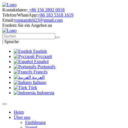
Kontaktdaten:
+86 156 2892 0918
Telefon/WhatsApp:
+86 183 5318 1619
Email:
yonganshiji23@gmail.com
Fordern Sie ein Angebot an
|
Sprache
English
Русский
Español
Português
Francés
العربية
Italiano
Türk
Indonesia
Heim
Über uns
Einführung
Vorteil