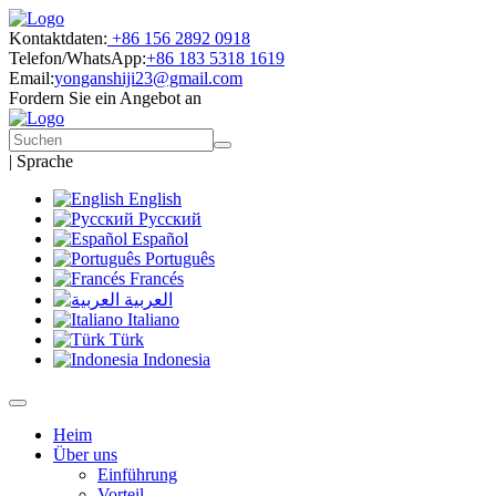
Kontaktdaten:
+86 156 2892 0918
Telefon/WhatsApp:
+86 183 5318 1619
Email:
yonganshiji23@gmail.com
Fordern Sie ein Angebot an
|
Sprache
English
Русский
Español
Português
Francés
العربية
Italiano
Türk
Indonesia
Heim
Über uns
Einführung
Vorteil