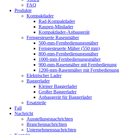
FAQ
Produkte
Kompaktlader
Rad-Kompaktlader
Raupen-Minilader
Kompaktlader-Anbaugerät
Ferngesteuerte Rasenmäher
500-mm-Fernbedienungsmäher
Ferngesteuerte Mäher (550 mm)
800-mm-Fernbedienungsmäher
1000-mm-Fernbedienungsmäher
900-mm-Rasenmäher mit Fernbedienung
1200-mm-Rasenmäher mit Fernbedienung
Elektrischer Lader
Baggerlader
Kleiner Baggerlader
Großer Baggerlader
Anbaugerät für Baggerlader
Ersatzteile
Fall
Nachricht
Ausstellungsnachrichten
Branchennachrichten
Unternehmensnachrichten