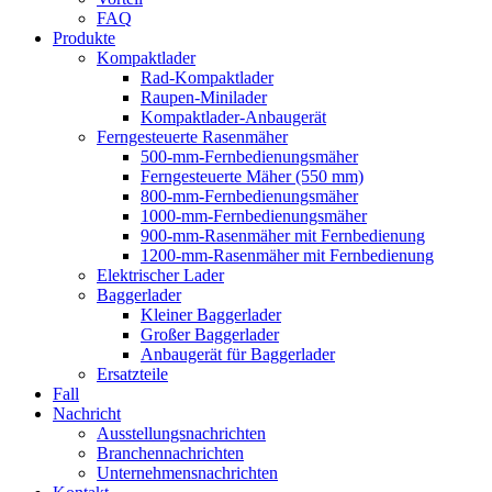
FAQ
Produkte
Kompaktlader
Rad-Kompaktlader
Raupen-Minilader
Kompaktlader-Anbaugerät
Ferngesteuerte Rasenmäher
500-mm-Fernbedienungsmäher
Ferngesteuerte Mäher (550 mm)
800-mm-Fernbedienungsmäher
1000-mm-Fernbedienungsmäher
900-mm-Rasenmäher mit Fernbedienung
1200-mm-Rasenmäher mit Fernbedienung
Elektrischer Lader
Baggerlader
Kleiner Baggerlader
Großer Baggerlader
Anbaugerät für Baggerlader
Ersatzteile
Fall
Nachricht
Ausstellungsnachrichten
Branchennachrichten
Unternehmensnachrichten