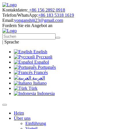
Kontaktdaten:
+86 156 2892 0918
Telefon/WhatsApp:
+86 183 5318 1619
Email:
yonganshiji23@gmail.com
Fordern Sie ein Angebot an
|
Sprache
English
Русский
Español
Português
Francés
العربية
Italiano
Türk
Indonesia
Heim
Über uns
Einführung
Vorteil