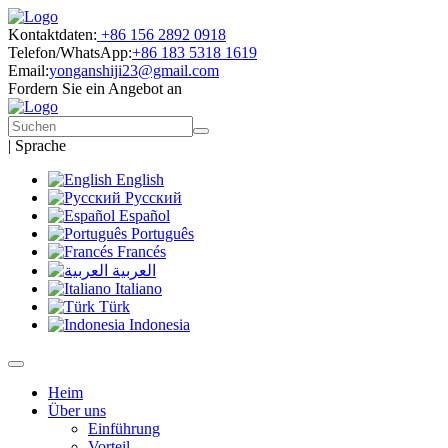
Kontaktdaten:
+86 156 2892 0918
Telefon/WhatsApp:
+86 183 5318 1619
Email:
yonganshiji23@gmail.com
Fordern Sie ein Angebot an
|
Sprache
English
Русский
Español
Português
Francés
العربية
Italiano
Türk
Indonesia
Heim
Über uns
Einführung
Vorteil